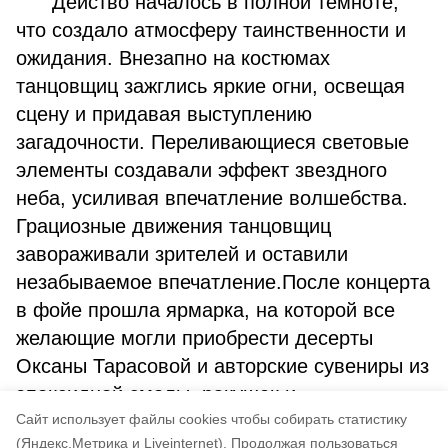
Действо началось в полной темноте,
что создало атмосферу таинственности и
ожидания. Внезапно на костюмах
танцовщиц зажглись яркие огни, освещая
сцену и придавая выступлению
загадочности. Переливающиеся световые
элементы создавали эффект звездного
неба, усиливая впечатление волшебства.
Грациозные движения танцовщиц
завораживали зрителей и оставили
незабываемое впечатление.После концерта
в фойе прошла ярмарка, на которой все
желающие могли приобрести десерты
Оксаны Тарасовой и авторские сувениры из
эпоксидной смолы, ракушек и
Cайт использует файлы cookies чтобы собирать статистику
вулканического пепла Оксаны Галаган.
(Яндекс.Метрика и Liveinternet).
Продолжая пользоваться