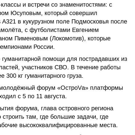
классы и встречи со знаменитостями: с
ром Юсуповым, который совершил
s A321 в кукурузном поле Подмосковья после
самолёта, с футболистами Евгением
аном Пименовым (Локомотив), которые
чемпионами России.
р гуманитарной помощи для пострадавших из
ластей, участников СВО. В течение работы
 300 кг гуманитарного груза.
 молодёжный форум «ОстроVа» платформы
дил с 5 по 11 августа.
ытия форума, глава островного региона
 строить там, где большие задачи, где
абочие высококвалифицированные места.