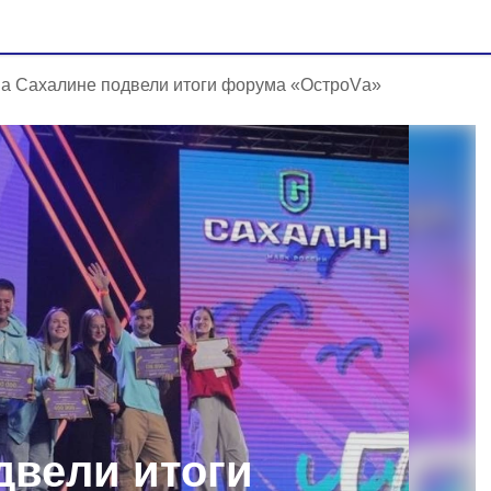
а Сахалине подвели итоги форума «ОстроVа»
двели итоги