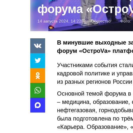
форума «Остро
14 августа 2024, 14:22
Общество
Фото:
В минувшие выходные з
форум «ОстроVа» платф
Участниками события стал
кадровой политике и упра
из разных регионов России 
Основной темой форума в 
– медицина, образование, 
нефтегазовая, горнодобыв
была подготовлена по трё
«Карьера. Образование», 