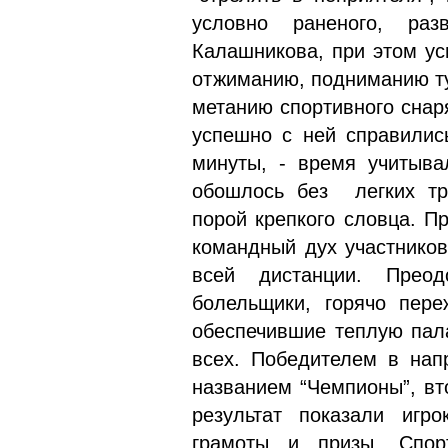
условно раненого, разв
Калашникова, при этом ус
отжиманию, подниманию ту
метанию спортивного снар
успешно с ней справилис
минуты, - время учитыв
обошлось без легких тр
порой крепкого словца. П
командный дух участников
всей дистанции. Преод
болельщики, горячо пере
обеспечившие теплую п
всех. Победителем в нап
названием “Чемпионы”, вт
результат показали игр
грамоты и призы. Спорт