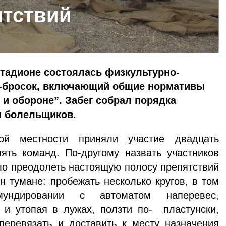
ятствий
стадионе состоялась физкультурно-
ш-бросок, включающий общие нормативы
 и обороне”. Забег собрал порядка
и болельщиков.
ой местности приняли участие двадцать
ять команд. По-другому назвать участников
ло преодолеть настоящую полосу препятствий
н тумане: пробежать несколько кругов, в том
ндировании с автоматом наперевес,
 и утопая в лужах, ползти по- пластунски,
 перевязать и доставить к месту назначения