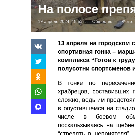
На полосе преп
19 апреля 2024, 18:53
Общество
Фото:
13 апреля на городском 
спортивная гонка – мар
комплекса “Готов к труду
полусотни спортсменов 
В гонке по пересеченн
храбрецов, составивших п
сложно, ведь им предстоя
в опустившемся на стадио
числе в боевом обму
поскальзываясь на щебне
“стрелять в неприятеля”,