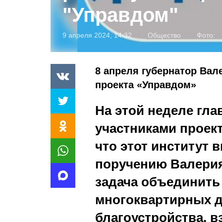
"Управдом"
9 апреля 2024, 14:32
Общество
Фото:
8 апреля губернатор Вал
проекта «Управдом»
На этой неделе
гла
участниками проект
что этот институт в
поручению Валерия
задача объединить
многоквартирных 
благоустройства, 