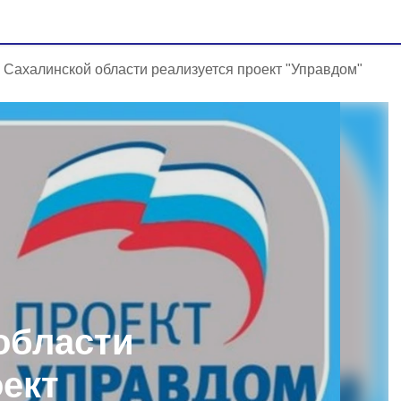
 Сахалинской области реализуется проект "Управдом"
области
оект