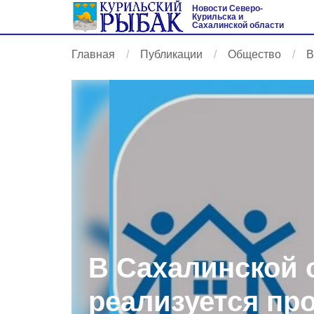
Новости Северо-
Курильска и
Сахалинской области
Главная
Публикации
Общество
В
В Сахалинской 
реализуется пр