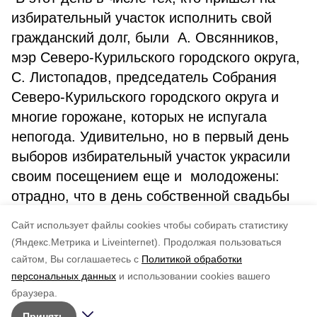
избирательный участок исполнить свой
гражданский долг, были А. Овсянников,
мэр Северо-Курильского городского округа,
С. Листопадов, председатель Собрания
Северо-Курильского городского округа и
многие горожане, которых не испугала
непогода. Удивительно, но в первый день
выборов избирательный участок украсили
своим посещением еще и молодожены:
отрадно, что в день собственной свадьбы
они нашли время, чтобы проголосовать на
Cайт использует файлы cookies чтобы собирать статистику
президентских выборах.
(Яндекс.Метрика и Liveinternet).
Продолжая пользоваться
сайтом, Вы соглашаетесь с
Политикой обработки
Понравилась статья?
персональных данных
и использовании cookies вашего
по оценке
4
пользователей
браузера.
5
4
3
2
1
Принять