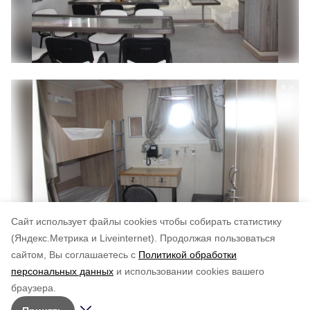
Cайт использует файлы cookies чтобы собирать статистику
(Яндекс.Метрика и Liveinternet).
Продолжая пользоваться
сайтом, Вы соглашаетесь с
Политикой обработки
Понравилась статья?
персональных данных
и использовании cookies вашего
по оценке
3
пользователей
браузера.
5
4
3
2
1