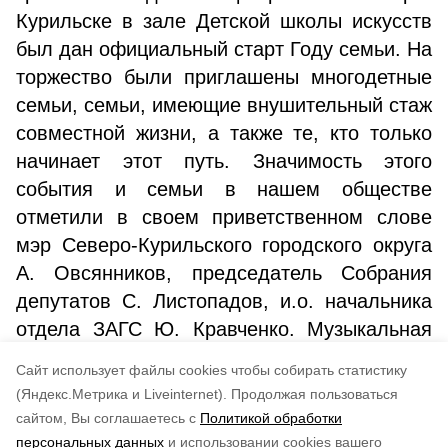
Курильске в зале Детской школы искусств
был дан официальный старт Году семьи. На
торжество были приглашены многодетные
семьи, семьи, имеющие внушительный стаж
совместной жизни, а также те, кто только
начинает этот путь. Значимость этого
события и семьи в нашем обществе
отметили в своем приветственном слове
мэр Северо-Курильского городского округа
А. Овсянников, председатель Собрания
депутатов С. Листопадов, и.о. начальника
отдела ЗАГС Ю. Кравченко. Музыкальная
программа от учащихся и педагогов ДШИ
Cайт использует файлы cookies чтобы собирать статистику
стала подарком для гостей мероприятия.
(Яндекс.Метрика и Liveinternet).
Продолжая пользоваться
сайтом, Вы соглашаетесь с
Политикой обработки
Понравилась статья?
персональных данных
и использовании cookies вашего