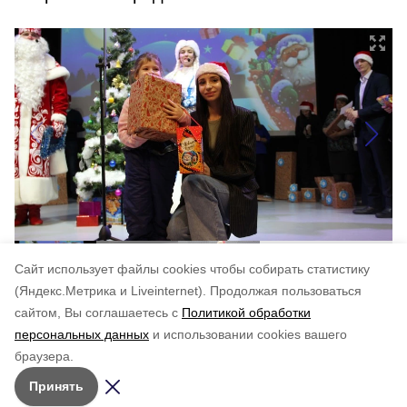
Cайт использует файлы cookies чтобы собирать статистику
(Яндекс.Метрика и Liveinternet).
Продолжая пользоваться
сайтом, Вы соглашаетесь с
Политикой обработки
Понравилась статья?
персональных данных
и использовании cookies вашего
по оценке
5
пользователей
браузера.
5
4
3
2
1
Принять