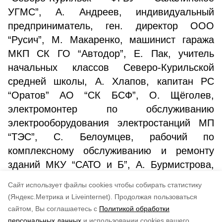
УГМС”, А. Андреев, индивидуальный
предприниматель, ген. директор ООО
“Русич”, М. Макаренко, машинист гаража
МКП СК ГО “Автодор”, Е. Пак, учитель
начальных классов Северо-Курильской
средней школы, А. Хлапов, капитан РС
“Оратов” АО “СК БСФ”, О. Щёголев,
электромонтер по обслуживанию
электрооборудования электростанций МП
“ТЭС”, С. Белоумцев, рабочий по
комплексному обслуживанию и ремонту
зданий МКУ “САТО и Б”, А. Бурмистрова,
врач-педиатр Северо-Курильской ЦРБ, Г.
Cайт использует файлы cookies чтобы собирать статистику
Лодочникова, воспитатель д/с “Северянка”.
(Яндекс.Метрика и Liveinternet).
Продолжая пользоваться
сайтом, Вы соглашаетесь с
Политикой обработки
Понравилась статья?
персональных данных
и использовании cookies вашего