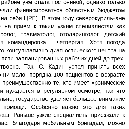
 районе уже стала постоянной, однако только
ачали финансироваться областным бюджетом
 на себя ЦРБ). В этом году северокурильчане
и на прием к таким узким специалистам как
ролог, травматолог, отоларинголог, детский
я командировка - четвертая. Хотя погода
о консультативно-диагностического центра на
с пяти запланированных рабочих дней до трех,
ворно. Так, С. Кадин успел принять всех
о ни мало, порядка 100 пациентов в возрасте
- преимущественно те, кто имеет хронические
и нуждается в регулярном осмотре, так что
ельно, государство уделяет большое внимание
й помощи. Особенно важно это для таких
наш. Раньше узкие специалисты приезжали к
час, благодаря мобильным бригадам, можно