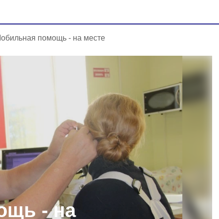
обильная помощь - на месте
щь - на