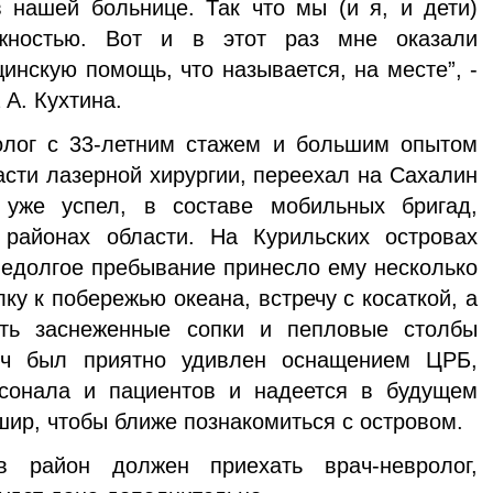
 нашей больнице. Так что мы (и я, и дети)
ожностью. Вот и в этот раз мне оказали
нскую помощь, что называется, на месте”, -
 А. Кухтина.
голог с 33-летним стажем и большим опытом
асти лазерной хирургии, переехал на Сахалин
 уже успел, в составе мобильных бригад,
 районах области. На Курильских островах
недолгое пребывание принесло ему несколько
ку к побережью океана, встречу с косаткой, а
еть заснеженные сопки и пепловые столбы
ич был приятно удивлен оснащением ЦРБ,
сонала и пациентов и надеется в будущем
шир, чтобы ближе познакомиться с островом.
 район должен приехать врач-невролог,