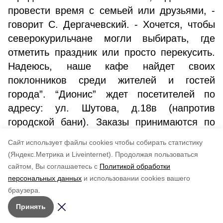
провести время с семьей или друзьями, -
говорит С. Дергачевский. - Хочется, чтобы
северокурильчане могли выбирать, где
отметить праздник или просто перекусить.
Надеюсь, наше кафе найдет своих
поклонников среди жителей и гостей
города”. “Дионис” ждет посетителей по
адресу: ул. Шутова, д.18в (напротив
городской бани). Заказы принимаются по
телефону 89221666111 или в группе
Cайт использует файлы cookies чтобы собирать статистику
WhatsApp по тому же номеру.
(Яндекс.Метрика и Liveinternet).
Продолжая пользоваться
сайтом, Вы соглашаетесь с
Политикой обработки
Понравилась статья?
персональных данных
и использовании cookies вашего
по оценке
3
пользователей
браузера.
5
4
3
2
1
Принять