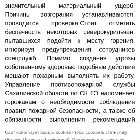
значительный материальный ущерб.
Причины возгорания устанавливаются,
проводится проверка.Стоит отметить
беспечность некоторых северокурильчан,
пытавшихся подойти к месту горения,
игнорируя предупреждения сотрудников
спецслужб. Помимо создания угрозы
собственному здоровью подобные действия
мешают пожарным выполнять их работу.
Управление противопожарной службы
Сахалинской области по СК ГО напоминает
горожанам о необходимости соблюдения
правил пожарной безопасности, а также об
обязанности выполнения рекомендаций
действующих на месте происшествия
Cайт использует файлы cookies чтобы собирать статистику
сотрудников специальных служб.
(Яндекс.Метрика и Liveinternet).
Продолжая пользоваться