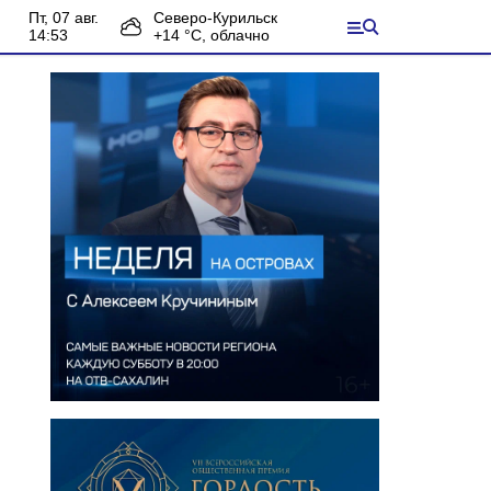
пт, 07 авг.
Северо-Курильск
14:53
+
14
°С,
облачно