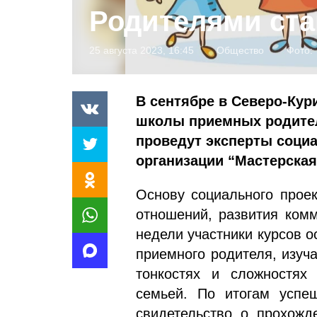
Родителями ста
25 августа 2023, 16:45
Общество
Фото:
В сентябре в Северо-Кур
школы приемных родител
проведут эксперты соци
организации “Мастерская
Основу социального проек
отношений, развития комм
недели участники курсов о
приемного родителя, изуч
тонкостях и сложностях
семьей. По итогам успе
свидетельство о прохожд