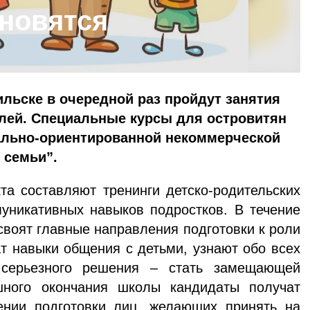
новятся
ильске в очередной раз пройдут занятия
ей. Специальные курсы для островитян
ально-ориентированной некоммерческой
 семьи”.
та составляют тренинги детско-родительских
уникативных навыков подростков. В течение
своят главные направления подготовки к роли
ат навыки общения с детьми, узнают обо всех
 серьезного решения – стать замещающей
шного окончания школы кандидаты получат
ении подготовки лиц, желающих принять на