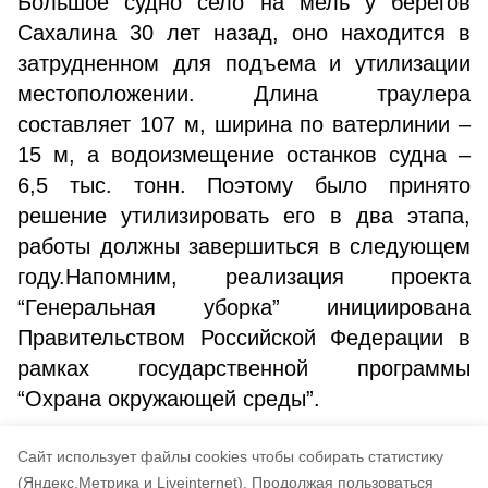
Большое судно село на мель у берегов
Сахалина 30 лет назад, оно находится в
затрудненном для подъема и утилизации
местоположении. Длина траулера
составляет 107 м, ширина по ватерлинии –
15 м, а водоизмещение останков судна –
6,5 тыс. тонн. Поэтому было принято
решение утилизировать его в два этапа,
работы должны завершиться в следующем
году.Напомним, реализация проекта
“Генеральная уборка” инициирована
Правительством Российской Федерации в
рамках государственной программы
“Охрана окружающей среды”.
Департамент информационной политики
Cайт использует файлы cookies чтобы собирать статистику
правительства Сахалинской области
(Яндекс.Метрика и Liveinternet).
Продолжая пользоваться