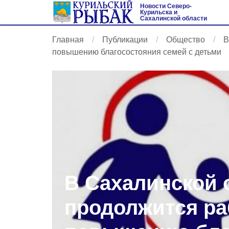
Новости Северо-
Курильска и
Сахалинской области
Главная
Публикации
Общество
В
повышению благосостояния семей с детьми
В Сахалинской 
продолжится ра