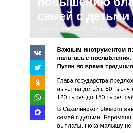
повышению бла
семей с детьми
22 февраля 2023, 12:09
Общество
Фото
Важным инструментом по
налоговые послабления. 
Путин во время традици
Глава государства предло
вычет на детей с 50 тысяч 
120 тысяч до 150 тысяч ру
В Сахалинской области вв
семей с детьми. Беремен
выплаты
.
Пока малышу не и