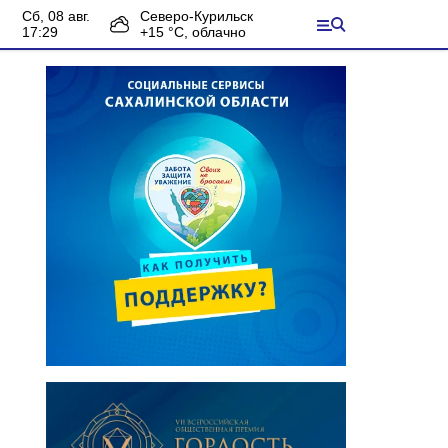
сб, 08 авг.
Северо-Курильск
17:29
+
15
°С,
облачно