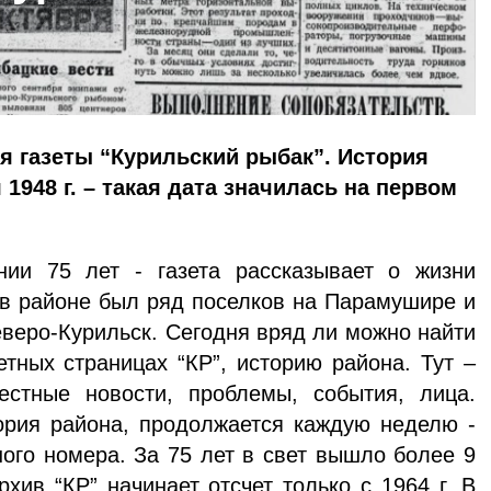
я газеты “Курильский рыбак”. История
1948 г. – такая дата значилась на первом
ии 75 лет - газета рассказывает о жизни
 в районе был ряд поселков на Парамушире и
еверо-Курильск. Сегодня вряд ли можно найти
етных страницах “КР”, историю района. Тут –
естные новости, проблемы, события, лица.
тория района, продолжается каждую неделю -
ого номера. За 75 лет в свет вышло более 9
хив “КР” начинает отсчет только с 1964 г. В