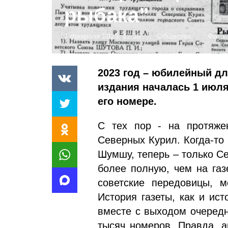
рыбака”
7 февраля 2023, 12:35
Общество
Фото:
2023 год – юбилейный дл
издания началась 1 июля 
его номере.
С тех пор - на протяжен
Северных Курил. Когда-то
Шумшу, теперь – только С
более полную, чем на газ
советские передовицы, м
История газеты, как и ис
вместе с выходом очередн
тысяч номеров. Правда, ар