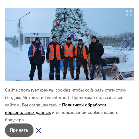
Cайт использует файлы cookies чтобы собирать статистику
(Яндекс.Метрика и Liveinternet).
Продолжая пользоваться
сайтом, Вы соглашаетесь с
Политикой обработки
Понравилась статья?
персональных данных
и использовании cookies вашего
по оценке
4
пользователей
браузера.
5
4
3
2
1
Принять