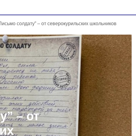
Письмо солдату” – от северокурильских школьников
у” – от
их