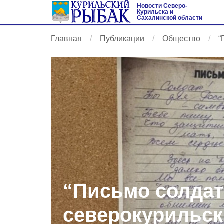
Новости Северо-
Курильска и
Сахалинской области
Главная
Публикации
Общество
“
“Письмо солдат
северокурильск