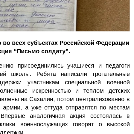
 во всех субъектах Российской Федерации
кция “Письмо солдату”.
ению присоединились учащиеся и педагоги
ней школы. Ребята написали трогательные
держки участникам специальной военной
полненные искренностью и теплом детских
тавлены на Сахалин, потом централизованно в
 армии, а уже оттуда отправятся по местам
.Впервые аналогичная акция состоялась в
тклики военнослужащих говорят о высокой
оддержки.