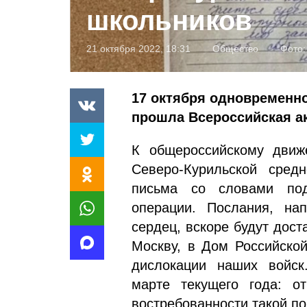
школьников
21 октября 2022, 18:31
Общество
Фото:
17 октября одновременно
прошла Всероссийская а
К общероссийскому движ
Северо-Курильской сред
письма со словами под
операции. Послания, на
сердец, вскоре будут дос
Москву, в Дом Российской
дислокации наших войск
марте текущего года: о
востребованности такой п