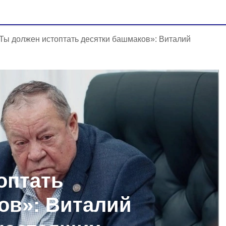
Ты должен истоптать десятки башмаков»: Виталий
оптать
ов»: Виталий