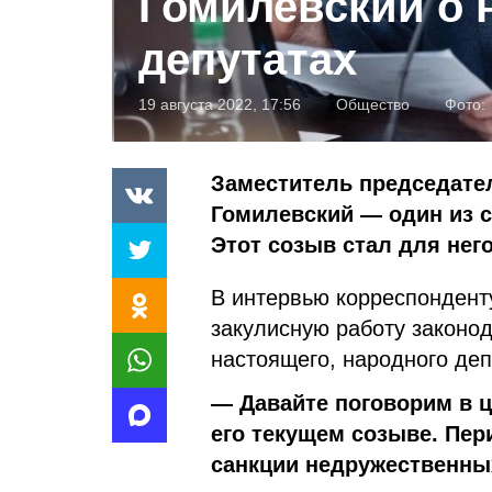
Гомилевский о 
депутатах
19 августа 2022, 17:56
Общество
Фото:
Заместитель председате
Гомилевский — один из 
Этот созыв стал для него
В интервью корреспонденту
закулисную работу законод
настоящего, народного деп
— Давайте поговорим в ц
его текущем созыве. Пер
санкции недружественных