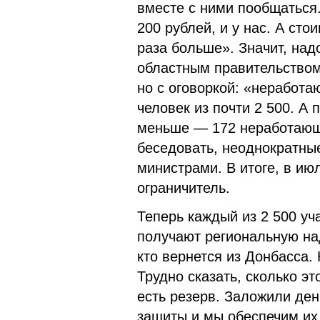
вместе с ними пообщаться.
200 рублей, и у нас. А стои
раза больше». Значит, над
областным правительством
но с оговоркой: «неработа
человек из почти 2 500. А 
меньше — 172 неработающ
беседовать, неоднократные
министрами. В итоге, в ию
ограничитель.
Теперь каждый из 2 500 уч
получают региональную над
кто вернется из Донбасса.
Трудно сказать, сколько эт
есть резерв. Заложили ден
защиты и мы обеспечим их.