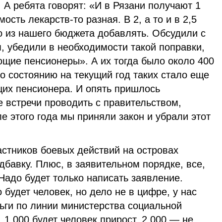
 А ребята говорят: «И в Рязани получают 1
мость лекарств-то разная. В 2, а то и в 2,5
о из нашего бюджета добавлять. Обсудили с
, убедили в необходимости такой поправки,
ющие пенсионеры». А их тогда было около 400
по состоянию на текущий год таких стало еще
их пенсионера. И опять пришлось
 встречи проводить с правительством,
ле этого года мы приняли закон и убрали этот
астников боевых действий на островах
бавку. Плюс, в заявительном порядке, все,
 Надо будет только написать заявление.
о будет человек, но дело не в цифре, у нас
ьги по линии министерства социальной
 1 000 будет человек прирост, 2 000 — не