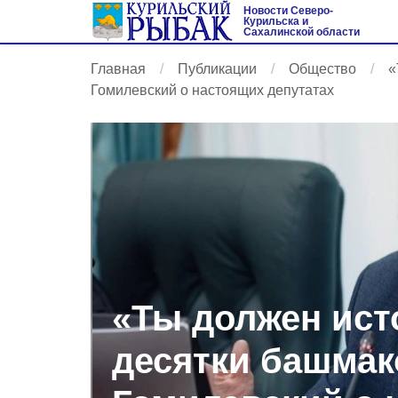
Новости Северо-
Курильска и
Сахалинской области
Главная
Публикации
Общество
«
Гомилевский о настоящих депутатах
«Ты должен ист
десятки башмак