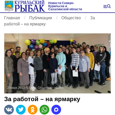
Новости Северо-
Курильска и
Сахалинской области
Главная
Публикации
Общество
За
работой – на ярмарку
20 мая 2022, 18:48
Общество
Фото:
За работой – на ярмарку