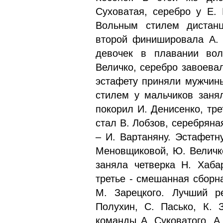
Суховатая, серебро у Е.
Вольным стилем дистан
второй финишировала А. 
девочек в плавании во
Величко, серебро завоева
эстафету приняли мужчин
стилем у мальчиков заня
покорил И. Денисенко, тр
стал В. Лобзов, серебряна
– И. Вартаняну. Эстафетн
Меновщиковой, Ю. Величко
заняла четверка Н. Хаба
третье - смешанная сборна
М. Зарецкого. Лучший р
Полухин, С. Пасько, К. 
команды А. Суковатого, А