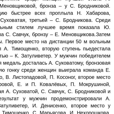
 Меновщиковой, бронза – у С. Бродниковой.
цию быстрее всех проплыла Н. Хабарова,
Суховатая, третьей – С. Бродникова. Среди
льным стилем лучшее время показала Ю.
ла С. Савчук, бронзу – Е. Меновщикова.Затем
ы. Первое место на дистанции 50 м вольным
л А. Тимощенко, вторую ступень пьедестала
етью – К. Затуливетер. У мужчин победителем
я медаль досталась А. Суковатому, бронзовая
ую гонку среди женщин выиграла команда Е.
, В. Листопадовой, П. Косоног, второе место
ровой, Е. и П. Ковалёвых, П. Мокрушиной,
я А. Суховатой, С. Савчук, С. Бродниковой и
езультат у мужчин продемонстрировали А.
Затуливетер, И. Денисенко, второе место у
. Тимощенко, С. Марьясова, И. Нехорошкова,