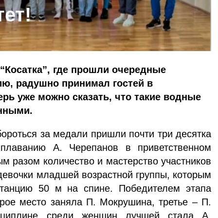
ет!
“Косатка”, где прошли очередные
ию, радушно принимал гостей в
рь уже можно сказать, что такие водные
нными.
бороться за медали пришли почти три десятка
 плаванию А. Черепанов в приветственном
ым разом количество и мастерство участников
 девочки младшей возрастной группы, которым
танцию 50 м на спине. Победителем этапа
орое место заняла П. Мокрушина, третье – П.
сциплине среди женщин лучшей стала А.