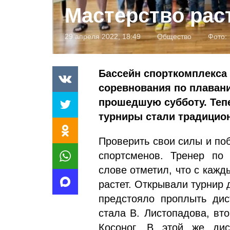
Мастерство раст
29 апреля 2022, 18:49
Общество
Фото:
Бассейн спорткомплекса 
соревнования по плаван
прошедшую субботу. Тепе
турниры стали традицио
Проверить свои силы и по
спортсменов. Тренер по
слове отметил, что с кажд
растет. Открывали турнир
предстояло проплыть дис
стала В. Листопадова, вт
Косоног. В этой же ди