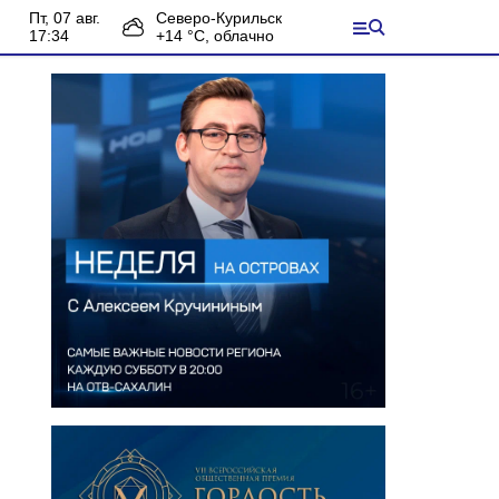
пт, 07 авг.
Северо-Курильск
17:34
+
14
°С,
облачно