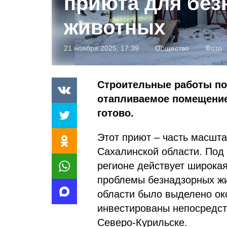
приюта для без
животных
21 ноября 2025, 17:39
Общество
Фото:
Строительные работы под
отапливаемое помещение
готово.
Этот приют – часть масшта
Сахалинской области. Под
регионе действует широка
проблемы безнадзорных жив
области было выделено око
инвестированы непосредст
Северо-Курильске.