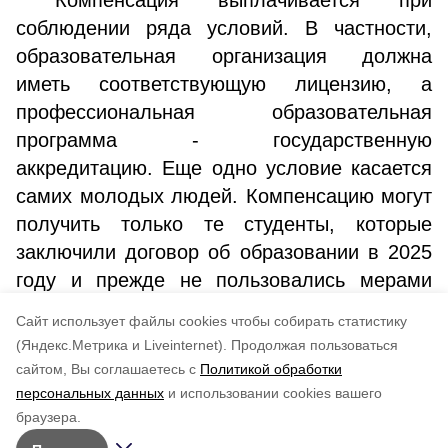
Компенсация выплачивается при
соблюдении ряда условий. В частности,
образовательная организация должна
иметь соответствующую лицензию, а
профессиональная образовательная
программа - государственную
аккредитацию. Еще одно условие касается
самих молодых людей. Компенсацию могут
получить только те студенты, которые
заключили договор об образовании в 2025
году и прежде не пользовались мерами
социальной поддержки в части оплаты
Cайт использует файлы cookies чтобы собирать статистику
учебы в вузах по иным основаниям.
(Яндекс.Метрика и Liveinternet).
Продолжая пользоваться
сайтом, Вы соглашаетесь с
Политикой обработки
Понравилась статья?
персональных данных
и использовании cookies вашего
по оценке
5
пользователей
браузера.
5
4
3
2
1