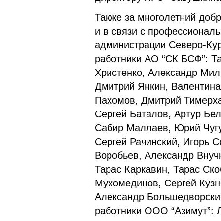
Также за многолетний доб
и в связи с профессионал
администрации Северо-Кур
работники АО “СК БСФ”: Т
Христенко, Александр Мил
Дмитрий Янкин, Валентина
Пахомов, Дмитрий Тимерха
Сергей Баталов, Артур Бе
Сабир Маллаев, Юрий Чугу
Сергей Рачинский, Игорь 
Воробьев, Александр Внуч
Тарас Каркавин, Тарас Ск
Мухомединов, Сергей Кузн
Александр Большедворски
работники ООО “Азимут”: 