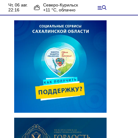
чт, 06 авг.
Северо-Курильск
22:16
+
11
°С,
облачно