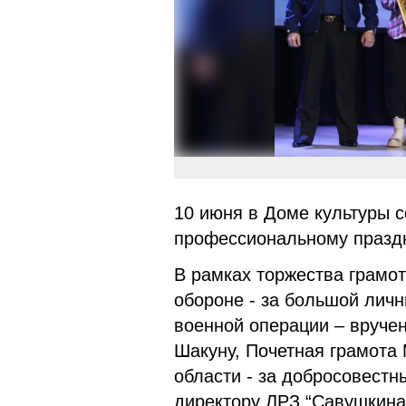
10 июня в Доме культуры 
профессиональному праздн
В рамках торжества грамо
обороне - за большой лич
военной операции – вруче
Шакуну, Почетная грамота
области - за добросовестн
директору ЛРЗ “Савушкина