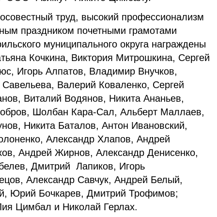
росовестный труд, высокий профессионализм
ьным праздником почетными грамотами
ильского муниципального округа награждены
атьяна Кочкина, Виктория Митрошкина, Сергей
юс, Игорь Алпатов, Владимир Внучков,
 Савельева, Валерий Коваленко, Сергей
нов, Виталий Водянов, Никита Ананьев,
лобров, Шолбан Кара-Сал, Альберт Маллаев,
нов, Никита Баталов, Антон Ивановский,
Солоненко, Александр Хлапов, Андрей
ков, Андрей Жирнов, Александр Денисенко,
обелев, Дмитрий Лапиков, Игорь
ецов, Александр Савчук, Андрей Белый,
й, Юрий Бочкарев, Дмитрий Трофимов;
Лия Цимбал и Николай Герлах.