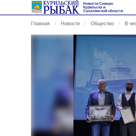
Новости Северо-
Курильска и
Сахалинской области
Главная
Новости
Общество
В че