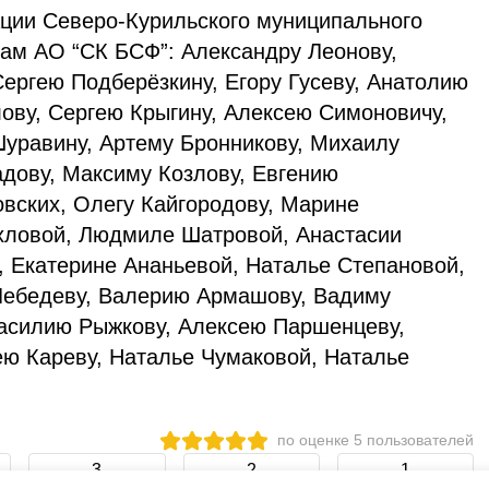
ции Северо-Курильского муниципального
кам АО “СК БСФ”: Александру Леонову,
ергею Подберёзкину, Егору Гусеву, Анатолию
лову, Сергею Крыгину, Алексею Симоновичу,
уравину, Артему Бронникову, Михаилу
дову, Максиму Козлову, Евгению
вских, Олегу Кайгородову, Марине
хловой, Людмиле Шатровой, Анастасии
, Екатерине Ананьевой, Наталье Степановой,
Лебедеву, Валерию Армашову, Вадиму
Василию Рыжкову, Алексею Паршенцеву,
ю Кареву, Наталье Чумаковой, Наталье
по оценке
5
пользователей
3
2
1