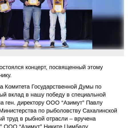
состоялся концерт, посвященный этому
ику.
та Комитета Государственной Думы по
ный вклад в нашу победу в специальной
на ген. директору ООО “Азимут” Павлу
 Министерства по рыболовству Сахалинской
ый труд в рыбной отрасли – вручена
” ООО “Азимут” Никите Цимбалу.