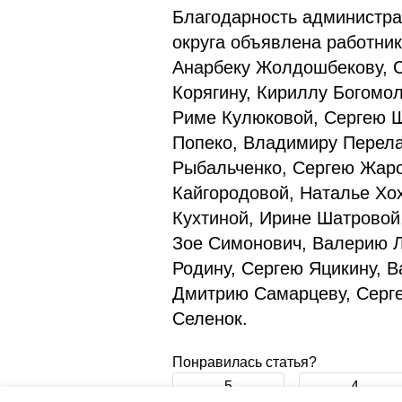
Благодарность администра
округа объявлена работни
Анарбеку Жолдошбекову, С
Корягину, Кириллу Богомо
Риме Кулюковой, Сергею Ш
Попеко, Владимиру Перела
Рыбальченко, Сергею Жаро
Кайгородовой, Наталье Хо
Кухтиной, Ирине Шатровой
Зое Симонович, Валерию 
Родину, Сергею Яцикину, 
Дмитрию Самарцеву, Серге
Селенок.
Понравилась статья?
5
4