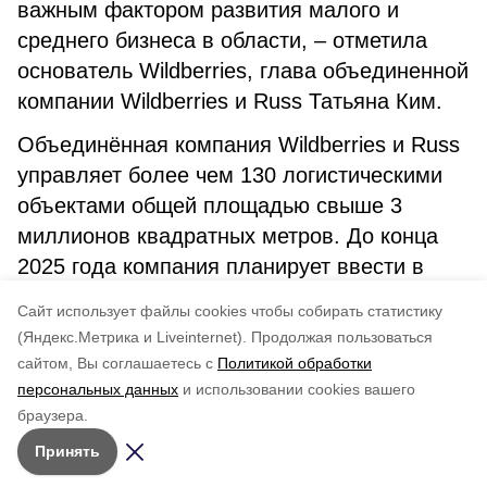
важным фактором развития малого и
среднего бизнеса в области, – отметила
основатель Wildberries, глава объединенной
компании Wildberries и Russ Татьяна Ким.
Объединённая компания Wildberries и Russ
управляет более чем 130 логистическими
объектами общей площадью свыше 3
миллионов квадратных метров. До конца
2025 года компания планирует ввести в
эксплуатацию еще 2,5 миллиона
Cайт использует файлы cookies чтобы собирать статистику
квадратных метров складских площадей.
(Яндекс.Метрика и Liveinternet).
Продолжая пользоваться
сайтом, Вы соглашаетесь с
Политикой обработки
Понравилась статья?
персональных данных
и использовании cookies вашего
по оценке
4
пользователей
браузера.
5
4
3
2
1
Принять