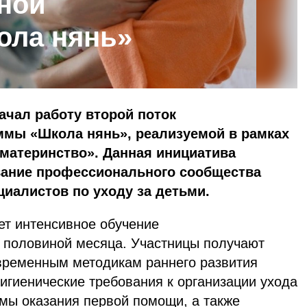
ной
ола нянь»
ачал работу второй поток
ммы «Школа нянь», реализуемой в рамках
материнство». Данная инициатива
ание профессионального сообщества
иалистов по уходу за детьми.
т интенсивное обучение
 половиной месяца. Участницы получают
временным методикам раннего развития
гигиенические требования к организации ухода
емы оказания первой помощи, а также