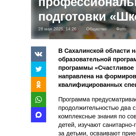
профессиональ
подготовки «Шк
28 мая 2025, 14:26
Общество
Фото:
В Сахалинской области н
образовательной програ
программы «Счастливое 
направлена на формиров
квалифицированных спец
Программа предусматривае
продолжительностью два с
комплексные знания по со
детей, изучают санитарно-
за детьми, осваивают при