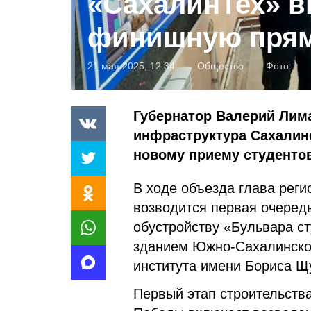
«СахалинТех» в
финишную пря
21 мая 2025, 12:34
Общество
Фото:
Губернатор Валерий Лима
инфраструктура Сахалинс
новому приему студентов
В ходе объезда глава реги
возводится первая очеред
обустройству «Бульвара с
зданием Южно-Сахалинско
института имени Бориса Щ
Первый этап строительств