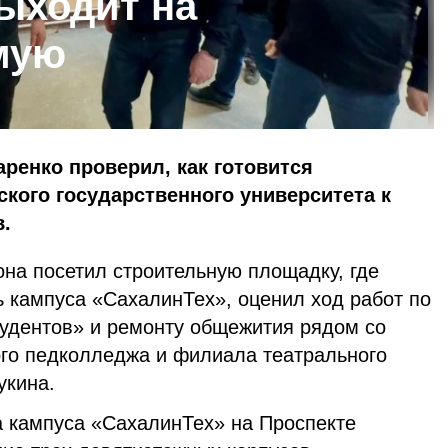
ыходит на
мую
ренко проверил, как готовится
кого государственного университета к
.
она посетил строительную площадку, где
ь кампуса «СахалинТех», оценил ход работ по
тудентов» и ремонту общежития рядом со
го педколледжа и филиала театрального
укина.
а кампуса «СахалинТех» на Проспекте