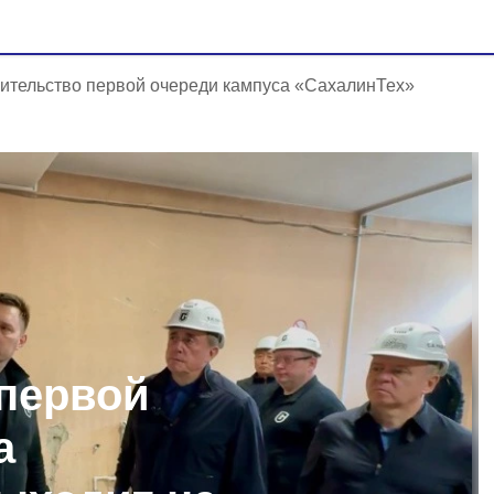
ительство первой очереди кампуса «СахалинТех»
первой
а