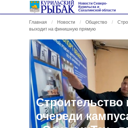
Новости Северо-
Курильска и
Сахалинской области
Главная
Новости
Общество
Стро
выходит на финишную прямую
Строительство 
очереди кампус