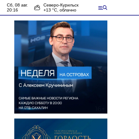
сб, 08 авг.
Северо-Курильск
20:16
+
13
°С,
облачно