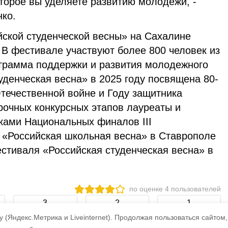
оторое вы уделяете развитию молодежи, -
ко.
йской студенческой весны» на Сахалине
. В фестивале участвуют более 800 человек из
ограмма поддержки и развития молодежного
уденческая весна» в 2025 году посвящена 80-
течественной войне и Году защитника
рочных конкурсных этапов лауреаты и
иками Национальных финалов III
 «Российская школьная весна» в Ставрополе
естиваля «Российская студенческая весна» в
по оценке
4
пользователей
3
2
1
 (Яндекс.Метрика и Liveinternet).
Продолжая пользоваться сайтом,