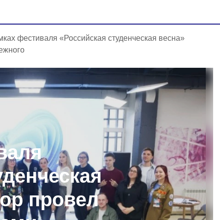
мках фестиваля «Российская студенческая весна»
дежного
валя
уденческая
тор провел