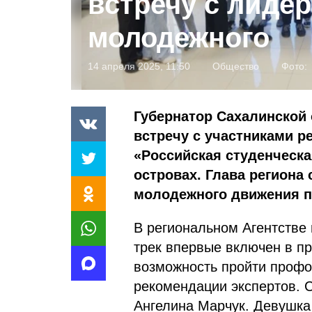
встречу с лиде
молодежного
14 апреля 2025, 11:50
Общество
Фото:
Губернатор Сахалинской
встречу с участниками р
«Российская студенческа
островах. Глава региона
молодежного движения п
В региональном Агентстве
трек впервые включен в п
возможность пройти профо
рекомендации экспертов. 
Ангелина Марчук. Девушка