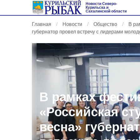
Новости Северо-
Курильска и
Сахалинской области
Главная
Новости
Общество
В ра
губернатор провел встречу с лидерами моло
В рамках фести
«Российская ст
весна» губерна