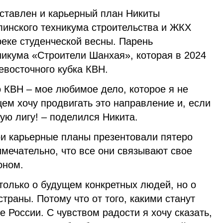
дставлен и карьерный план Никиты
линского техникума строительства и ЖКХ
реке студенческой весны. Парень
никума «Строители Шанхая», которая в 2024
евосточного кубка КВН.
о КВН – мое любимое дело, которое я не
ем хочу продвигать это направление и, если
ую лигу! – поделился Никита.
ои карьерные планы презентовали пятеро
мечательно, что все они связывают свое
оном.
только о будущем конкретных людей, но о
траны. Потому что от того, какими станут
е России. С чувством радости я хочу сказать,