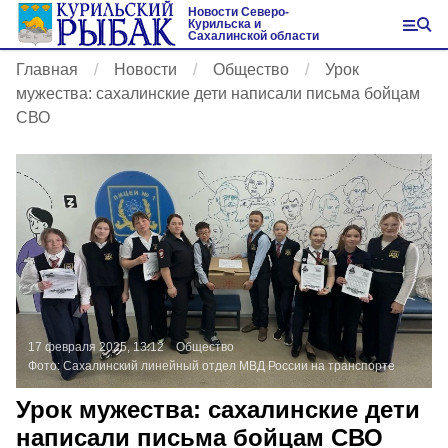
Новости Северо-
Курильска и
Сахалинской области
Главная
Новости
Общество
Урок
мужества: сахалинские дети написали письма бойцам
СВО
17 февраля 2025, 13:12
Общество
Фото:
Сахалинский линейный отдел МВД России на транспорте
Урок мужества: сахалинские дети
написали письма бойцам СВО