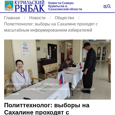
Новости Северо-
Курильска и
Сахалинской области
Главная
Новости
Общество
Политтехнолог: выборы на Сахалине проходят с
масштабным информированием избирателей
8 сентября 2024, 13:16
Общество
Фото:
пресс-служба Избирательной комиссии Сахалинской
области
Политтехнолог: выборы на
Сахалине проходят с