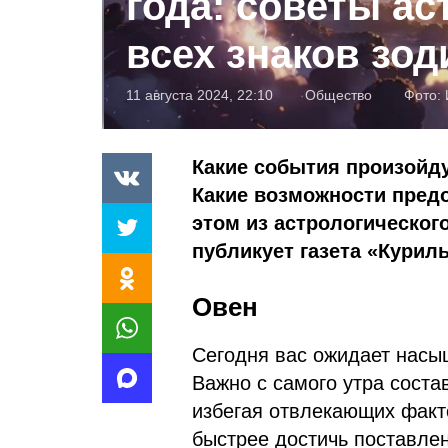
года: советы ас
всех знаков зод
11 августа 2024, 22:10
Общество
Фото:
Какие события произойд
Какие возможности предо
этом из астрологического
публикует газета «Курил
Овен
Сегодня вас ожидает насы
Важно с самого утра соста
избегая отвлекающих факт
быстрее достичь поставлен