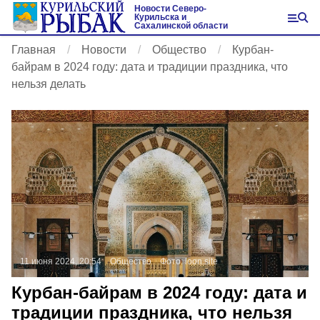
Новости Северо-
Курильска и
Сахалинской области
Главная
Новости
Общество
Курбан-
байрам в 2024 году: дата и традиции праздника, что
нельзя делать
11 июня 2024, 20:54
Общество
Фото:
loon.site
Курбан-байрам в 2024 году: дата и
традиции праздника, что нельзя