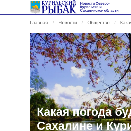
Новости Северо-
Курильска и
Сахалинской области
Главная
Новости
Общество
Кака
Какая погода бу
Сахалине и Кур