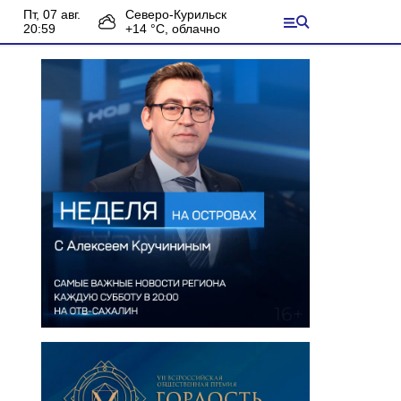
пт, 07 авг.
Северо-Курильск
20:59
+
14
°С,
облачно