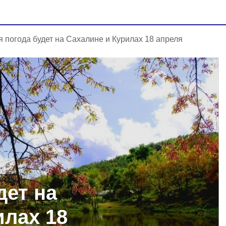
я погода будет на Сахалине и Курилах 18 апреля
дет на
илах 18