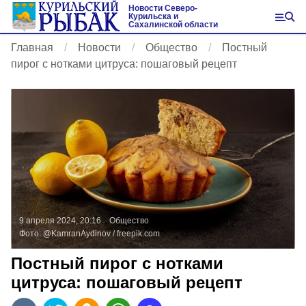
Новости Северо-
Курильска и
Сахалинской области
Главная
Новости
Общество
Постный
пирог с нотками цитруса: пошаговый рецепт
9 апреля 2024, 20:16
Общество
Фото:
@KamranAydinov /
freepik.com
Постный пирог с нотками
цитруса: пошаговый рецепт