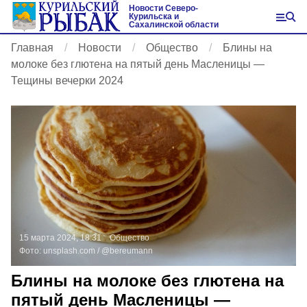
Новости Северо-
Курильска и
Сахалинской области
Главная
Новости
Общество
Блины на
молоке без глютена на пятый день Масленицы —
Тещины вечерки 2024
15 марта 2024, 18:31
Общество
Фото:
unsplash.com
/ @bereumann
Блины на молоке без глютена на
пятый день Масленицы —