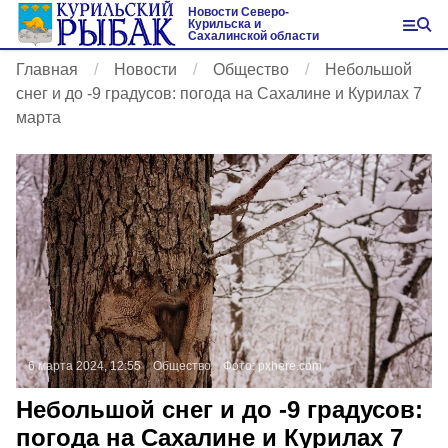
Новости Северо-
Курильска и
Сахалинской области
Главная
Новости
Общество
Небольшой
снег и до -9 градусов: погода на Сахалине и Курилах 7
марта
6 марта 2024, 12:55
Общество
Фото:
pxhere.com
Небольшой снег и до -9 градусов:
погода на Сахалине и Курилах 7