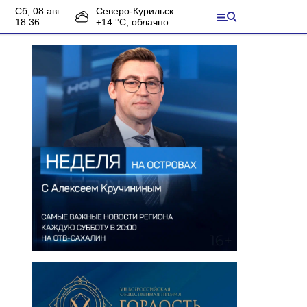
сб, 08 авг.
Северо-Курильск
18:36
+
14
°С,
облачно