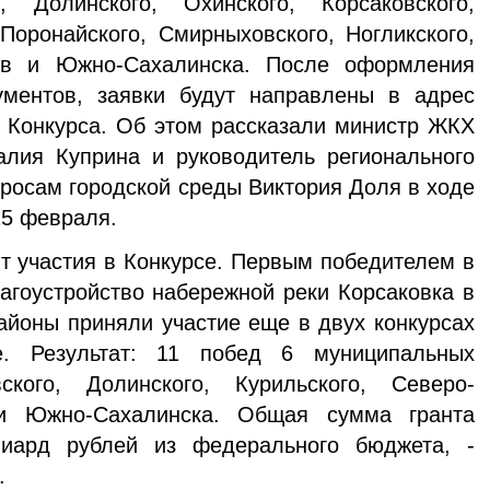
, Долинского, Охинского, Корсаковского,
 Поронайского, Смирныховского, Ногликского,
ов и Южно-Сахалинска. После оформления
ументов, заявки будут направлены в адрес
 Конкурса. Об этом рассказали министр ЖКХ
алия Куприна и руководитель регионального
просам городской среды Виктория Доля в ходе
15 февраля.
ыт участия в Конкурсе. Первым победителем в
лагоустройство набережной реки Корсаковка в
районы приняли участие еще в двух конкурсах
. Результат: 11 побед 6 муниципальных
ского, Долинского, Курильского, Северо-
 и Южно-Сахалинска. Общая сумма гранта
иард рублей из федерального бюджета, -
.