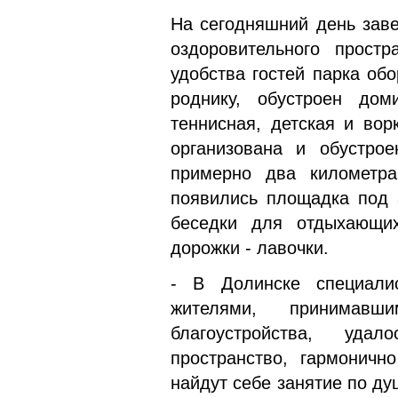
На сегодняшний день заве
оздоровительного прост
удобства гостей парка об
роднику, обустроен дом
теннисная, детская и во
организована и обустро
примерно два километр
появились площадка под 
беседки для отдыхающи
дорожки - лавочки.
- В Долинске специали
жителями, принимав
благоустройства, уда
пространство, гармоничн
найдут себе занятие по ду