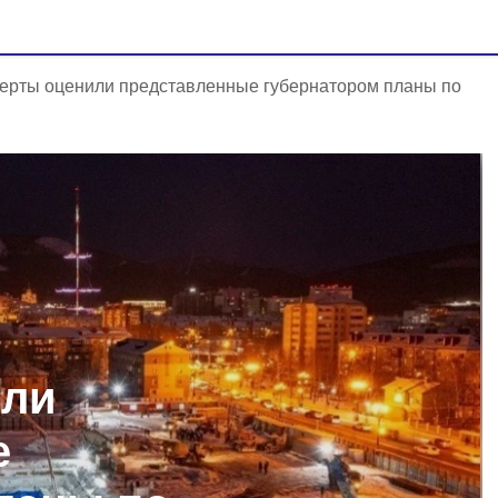
ерты оценили представленные губернатором планы по
или
е