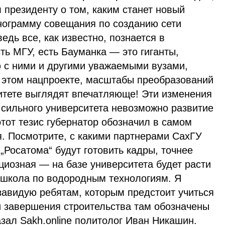
 президенту о том, каким станет новый
енограмму совещания по созданию сети
дь все, как известно, познается в
сть МГУ, есть Бауманка — это гиганты,
 с ними и другими уважаемыми вузами,
в этом нацпроекте, масштабы преобразований
итете выглядят впечатляюще! Эти изменения
 сильного университета невозможно развитие
тот тезис губернатор обозначил в самом
я. Посмотрите, с какими партнерами СахГУ
„Росатома“ будут готовить кадры, точнее
циозная — на базе университета будет расти
 школа по водородным технологиям. Я
завидую ребятам, которым предстоит учиться
и завершения строительства там обозначены
зал Sakh.online политолог Иван Никашин.