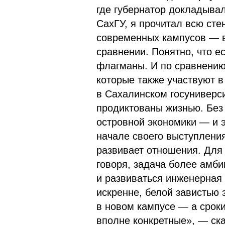
где губернатор докладывал
СахГУ, я прочитал всю ст
современных кампусов — ве
сравнении. Понятно, что е
флагманы. И по сравнению
которые также участвуют 
в Сахалинском госуниверс
продиктованы жизнью. Без
островной экономики — и э
начале своего выступлени
развивает отношения. Для 
говоря, задача более амби
и развиваться инженерная
искренне, белой завистью 
в новом кампусе — а срок
вполне конкретные», — ска