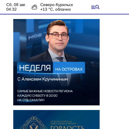
сб, 08 авг.
Северо-Курильск
04:32
+
13
°С,
облачно