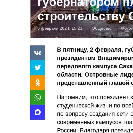
губернатором п
строительству 
6 февраля 2024, 15:23
Общество
Фото
В пятницу, 2 февраля, г
президентом Владимиром
передового кампуса Саха
области. Островные лид
представленный главой о
Напомним, что президент
студенческой жизни по вс
по вопросу создания сети 
современных кампусов глав
России. Благодаря презид