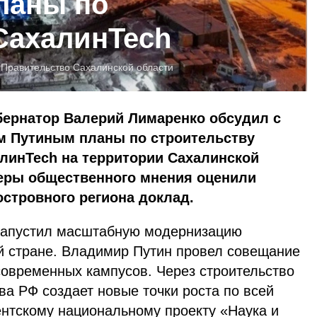
ланы по
СахалинTech
:
Правительство Сахалинской области
убернатор Валерий Лимаренко обсудил с
 Путиным планы по строительству
линTech на территории Сахалинской
еры общественного мнения оценили
стровного региона доклад.
 запустил масштабную модернизацию
ей стране. Владимир Путин провел совещание
современных кампусов. Через строительство
а РФ создает новые точки роста по всей
ентскому национальному проекту «Наука и