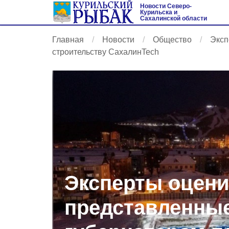
Новости Северо-
Курильска и
Сахалинской области
Главная
Новости
Общество
Эксп
строительству СахалинTech
Эксперты оцен
представленны