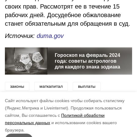
своих прав. Рассмотрят ее в течение 15
рабочих дней. Досудебное обжалование
станет обязательным для обращения в суд.
Источник:
duma.gov
Гороскоп на февраль 2024
года: советы астрологов
для каждого знака зодиака
законы
маткапитал
выплаты
господдержка
егрн
мфо
Cайт использует файлы cookies чтобы собирать статистику
(Яндекс.Метрика и Liveinternet).
Продолжая пользоваться
сайтом, Вы соглашаетесь с
Политикой обработки
Понравилась статья?
персональных данных
и использовании cookies вашего
по оценке
5
пользователей
браузера.
5
4
3
2
1