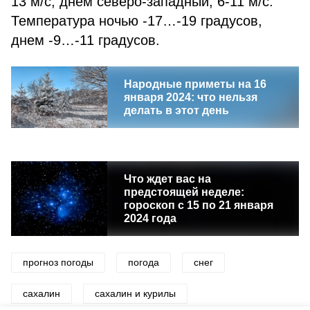
13 м/с, днем северо-западный, 6-11 м/с.
Температура ночью -17…-19 градусов,
днем -9…-11 градусов.
Народные приметы на 16
января 2024: что нельзя
делать в этот день
Что ждет вас на
предстоящей неделе:
гороскоп с 15 по 21 января
2024 года
прогноз погоды
погода
снег
сахалин
сахалин и курилы