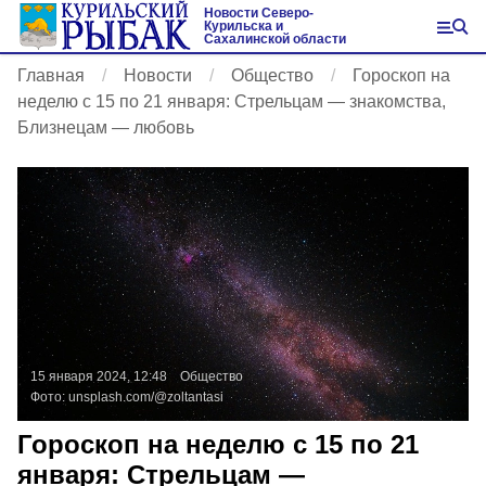
Новости Северо-
Курильска и
Сахалинской области
Главная
Новости
Общество
Гороскоп на
неделю с 15 по 21 января: Стрельцам — знакомства,
Близнецам — любовь
15 января 2024, 12:48
Общество
Фото:
unsplash.com/@zoltantasi
Гороскоп на неделю с 15 по 21
января: Стрельцам —