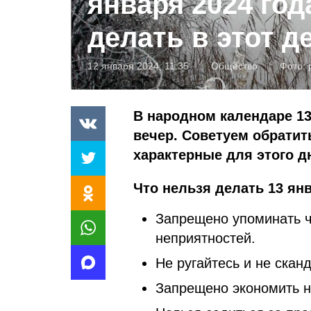
января 2024 год
делать в этот д
12 января 2024, 11:35
Общество
Фото:
В народном календаре 13
вечер. Советуем обратит
характерные для этого д
Что нельзя делать 13 янв
Запрещено упоминать ч
неприятностей.
Не ругайтесь и не скан
Запрещено экономить н