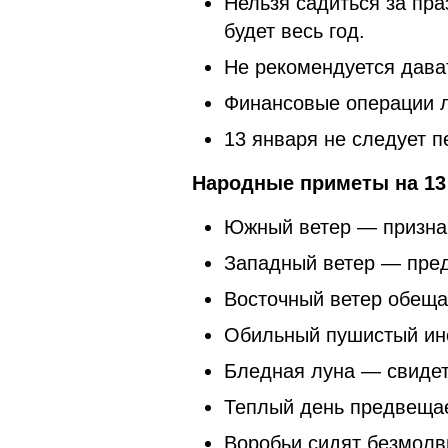
Нельзя садиться за пра
будет весь год.
Не рекомендуется дават
Финансовые операции л
13 января не следует 
Народные приметы на 13 
Южный ветер — признак
Западный ветер — пред
Восточный ветер обещае
Обильный пушистый ине
Бледная луна — свидет
Теплый день предвещае
Воробьи сидят безмолвн