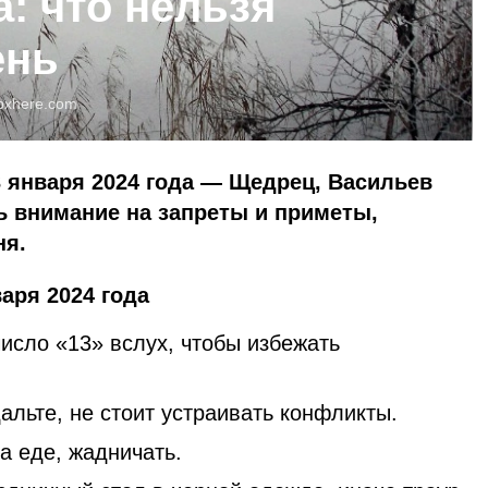
а: что нельзя
ень
pxhere.com
 января 2024 года — Щедрец, Васильев
ь внимание на запреты и приметы,
ня.
аря 2024 года
исло «13» вслух, чтобы избежать
дальте, не стоит устраивать конфликты.
а еде, жадничать.