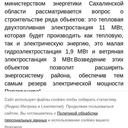
министерством энергетики Сахалинской
области рассматривается вопрос о
строительстве ряда объектов: это тепловая
двухтопливная электростанция 11 МВт,
которая будет производить как тепловую,
так и электрическую энергию, это малая
гидроэлектростанция 1,9 МВт и ветряная
электростанция 3 МВт.Возведение этих
объектов позволит расширить
энергосистему района, обеспечив тем
самым резерв электрической мощности
Парамушира”.
Cайт использует файлы cookies чтобы собирать статистику
Авторы:
Яна Бородина
(Яндекс.Метрика и Liveinternet).
Продолжая пользоваться
сайтом, Вы соглашаетесь с
Политикой обработки
Понравилась статья?
персональных данных
и использовании cookies вашего
по оценке
3
пользователей
браузера.