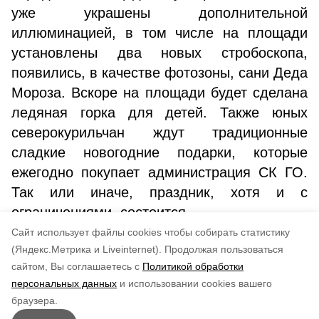
уже украшены дополнительной
иллюминацией, в том числе на площади
установлены два новых стробоскопа,
появились, в качестве фотозоны, сани Деда
Мороза. Вскоре на площади будет сделана
ледяная горка для детей. Также юных
северокурильчан ждут традиционные
сладкие новогодние подарки, которые
ежегодно покупает администрация СК ГО.
Так или иначе, праздник, хотя и с
ограничениями, состоится.
Cайт использует файлы cookies чтобы собирать статистику
Авторы:
Яна Бородина
(Яндекс.Метрика и Liveinternet).
Продолжая пользоваться
сайтом, Вы соглашаетесь с
Политикой обработки
Понравилась статья?
персональных данных
и использовании cookies вашего
по оценке
4
пользователей
браузера.
5
4
3
2
1