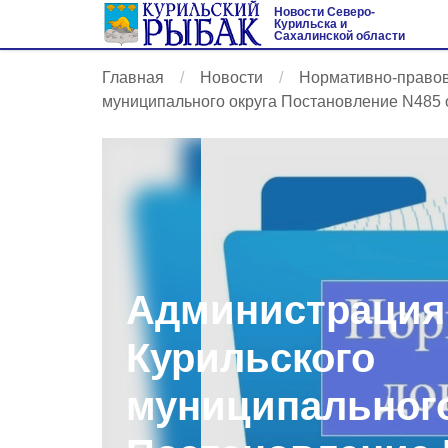
Новости Северо-
Курильска и
Сахалинской области
Главная
Новости
Нормативно-право
муниципального округа Постановление N485 о
Администрация
Курильского
муниципального