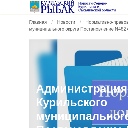
Новости Северо-
Курильска и
Сахалинской области
Главная
Новости
Нормативно-право
муниципального округа Постановление N482 о
Администрация
Курильского
муниципального