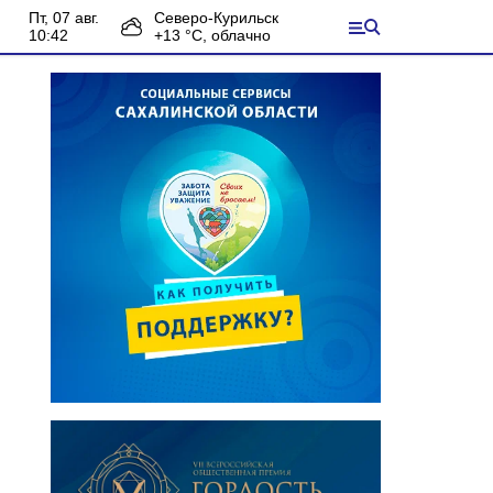
пт, 07 авг.
Северо-Курильск
10:42
+
13
°С,
облачно