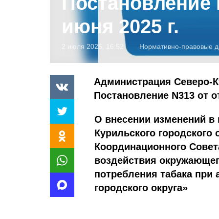
Постановление N
июня 2025 г.
2 июля 2025, 16:52
Нормативно-правовые д
Администрация Северо-К
Постановление N313 от от
О внесении изменений в
Курильского городского о
Координационного Совет
воздействия окружающег
потребления табака при
городского округа»