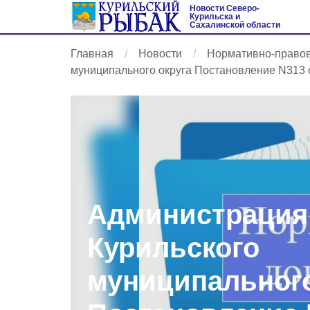
Новости Северо-
Курильска и
Сахалинской области
Главная
Новости
Нормативно-право
муниципального округа Постановление N313 от
Администрация
Курильского
муниципального