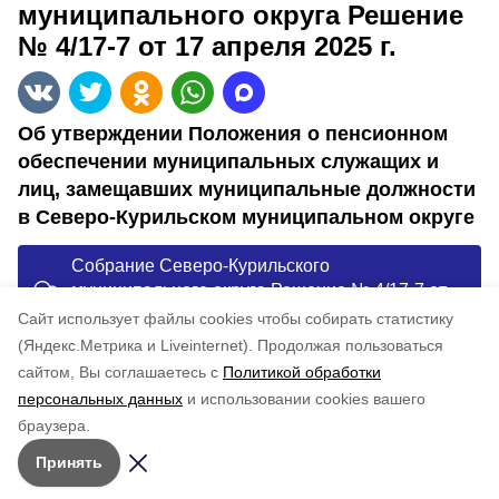
муниципального округа Решение
№ 4/17-7 от 17 апреля 2025 г.
Об утверждении Положения о пенсионном
обеспечении муниципальных служащих и
лиц, замещавших муниципальные должности
в Северо-Курильском муниципальном округе
Собрание Северо-Курильского
муниципального округа Решение № 4/17-7 от
17 апреля 2025 г.
Cайт использует файлы cookies чтобы собирать статистику
(Яндекс.Метрика и Liveinternet).
Продолжая пользоваться
сайтом, Вы соглашаетесь с
Политикой обработки
Понравилась статья?
по оценке
4
пользователей
персональных данных
и использовании cookies вашего
браузера.
5
4
3
2
1
Принять