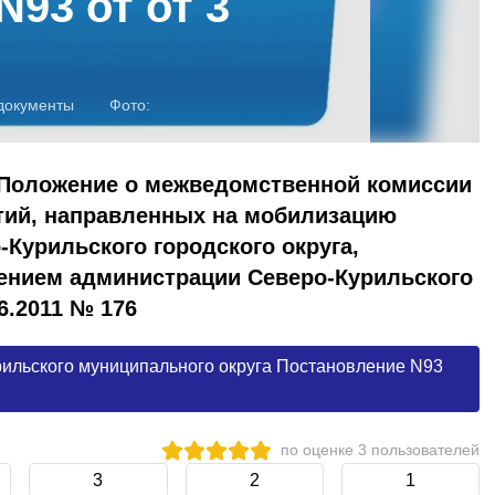
93 от от 3
документы
Фото:
 Положение о межведомственной комиссии
тий, направленных на мобилизацию
Курильского городского округа,
ением администрации Северо-Курильского
06.2011 № 176
ильского муниципального округа Постановление N93
по оценке
3
пользователей
3
2
1